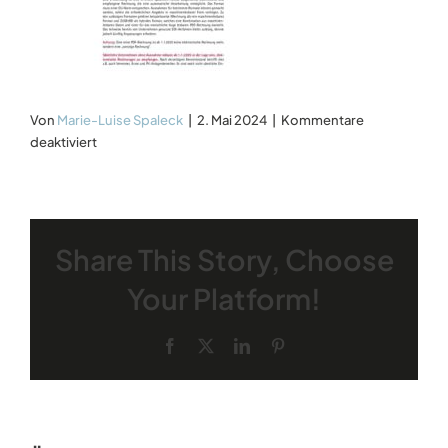
Von
Marie-Luise Spaleck
|
2. Mai 2024
|
Kommentare
für
deaktiviert
DW202405
Share This Story, Choose
Your Platform!
Facebook
Twitter
LinkedIn
Pinterest