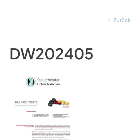
Leistungen
Zurück
Über uns
DW202405
Digital
Karriere
Aktuelles
Kontakt